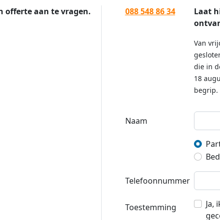
n offerte aan te vragen.
088 548 86 34
Laat h
ontvan
Van vrij
geslote
die in 
18 augu
begrip.
Naam
Part
Bedr
Telefoonnummer
Ja,
Toestemming
gec